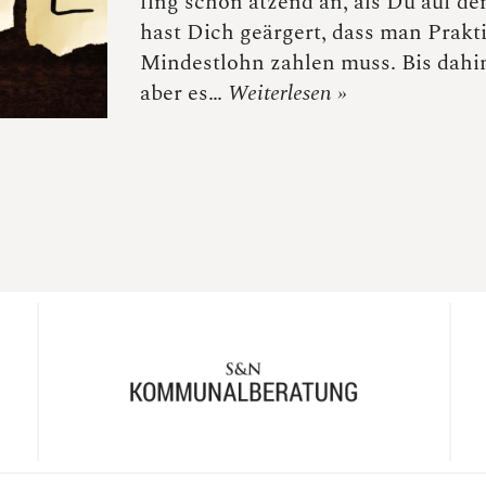
fing schon ätzend an, als Du auf d
hast Dich geärgert, dass man Prak
Mindestlohn zahlen muss. Bis dahi
aber es…
Weiterlesen »