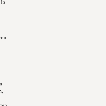
 in
enn
n
in
n,
ngen