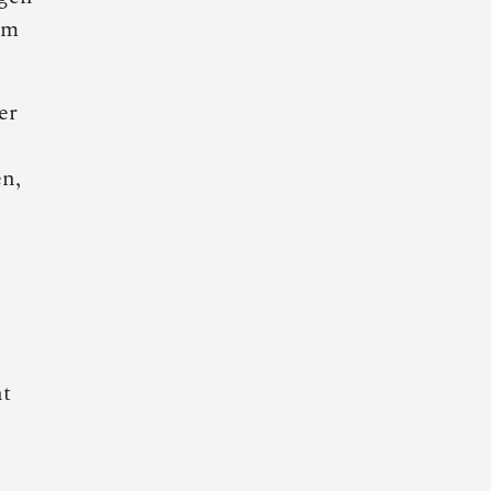
am
er
en,
ht