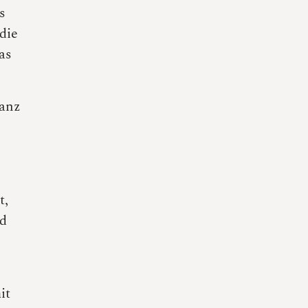
s
die
as
ganz
t,
nd
it