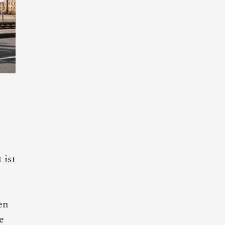
 ist
en
e