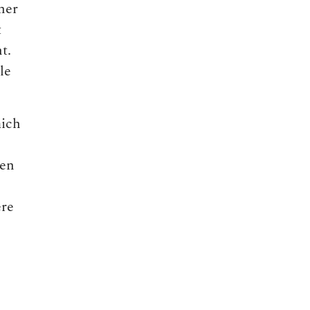
ner
t
t.
le
mich
hen
ere