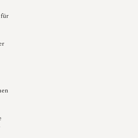
für
er
nen
n
e
r