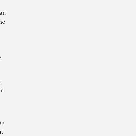
man
ne
n
n
an
Am
ut