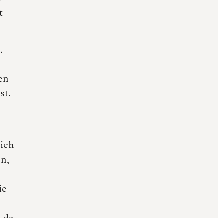
t
.
en
st.
sich
n,
ie
g