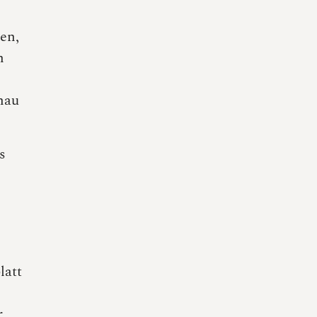
en,
n
enau
s
latt
r