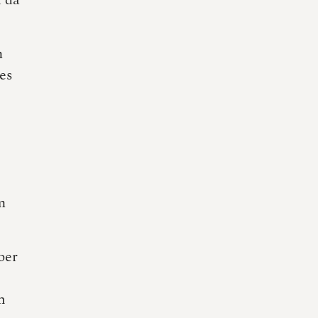
t da
m
es
m
ber
n