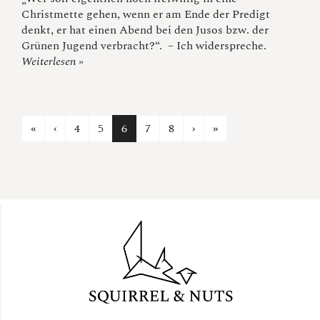
Christmette gehen, wenn er am Ende der Predigt
denkt, er hat einen Abend bei den Jusos bzw. der
Grünen Jugend verbracht?“. – Ich widerspreche.
Weiterlesen »
Previous page
Next page
23
«
‹
4
5
6
7
8
›
»